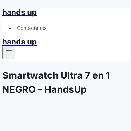
hands up
Skip
to
content
Contáctenos
hands up
Smartwatch Ultra 7 en 1
NEGRO – HandsUp